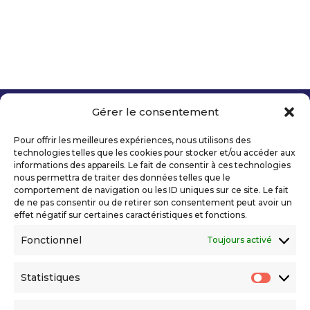
Gérer le consentement
Copyright 2026 Telecom Valley – Tous droits
réservés
Pour offrir les meilleures expériences, nous utilisons des
Mentions légales
technologies telles que les cookies pour stocker et/ou accéder aux
Politique de confidentialité
informations des appareils. Le fait de consentir à ces technologies
nous permettra de traiter des données telles que le
Déclaration d’accessibilité numérique
comportement de navigation ou les ID uniques sur ce site. Le fait
de ne pas consentir ou de retirer son consentement peut avoir un
effet négatif sur certaines caractéristiques et fonctions.
Ils nous soutiennent
Fonctionnel
Toujours activé
Statistiques
Statis