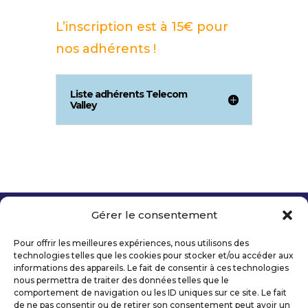
L’inscription est à 15€ pour
nos adhérents !
Liste adhérents Telecom
Valley
Gérer le consentement
Copyright 2026 Telecom Valley – Tous droits
réservés
Pour offrir les meilleures expériences, nous utilisons des
Mentions légales
technologies telles que les cookies pour stocker et/ou accéder aux
Politique de confidentialité
informations des appareils. Le fait de consentir à ces technologies
nous permettra de traiter des données telles que le
Déclaration d’accessibilité numérique
comportement de navigation ou les ID uniques sur ce site. Le fait
de ne pas consentir ou de retirer son consentement peut avoir un