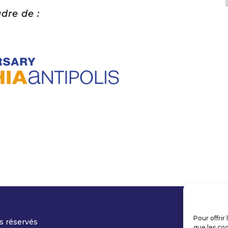
dre de :
Pour offrir
s réservés
que les coo