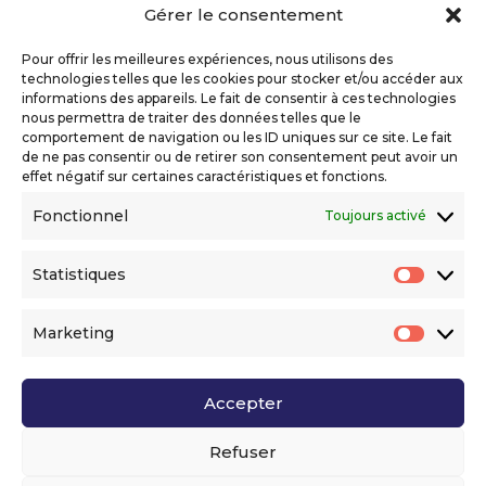
Gérer le consentement
Copyright 2026 Telecom Valley – Tous droits
réservés
Pour offrir les meilleures expériences, nous utilisons des
Mentions légales
technologies telles que les cookies pour stocker et/ou accéder aux
Politique de confidentialité
informations des appareils. Le fait de consentir à ces technologies
nous permettra de traiter des données telles que le
Déclaration d’accessibilité numérique
comportement de navigation ou les ID uniques sur ce site. Le fait
de ne pas consentir ou de retirer son consentement peut avoir un
effet négatif sur certaines caractéristiques et fonctions.
Ils nous soutiennent
Fonctionnel
Toujours activé
Statistiques
Statis
Marketing
Market
Accepter
Voir l’ensemble de nos partenaires
Refuser