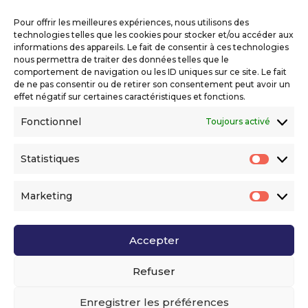
Copyright 2026 Telecom Valley – Tous droits
réservés
Pour offrir les meilleures expériences, nous utilisons des
Mentions légales
technologies telles que les cookies pour stocker et/ou accéder aux
Politique de confidentialité
informations des appareils. Le fait de consentir à ces technologies
nous permettra de traiter des données telles que le
Déclaration d’accessibilité numérique
comportement de navigation ou les ID uniques sur ce site. Le fait
de ne pas consentir ou de retirer son consentement peut avoir un
effet négatif sur certaines caractéristiques et fonctions.
Ils nous soutiennent
Fonctionnel
Toujours activé
Statistiques
Statis
Marketing
Market
Accepter
Voir l’ensemble de nos partenaires
Refuser
Enregistrer les préférences