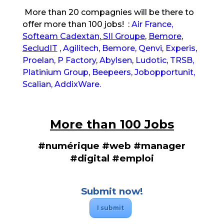
More than 20 compagnies will be there to
offer more than 100 jobs! :
Air France,
Softeam Cadextan
,
SII Groupe
,
Bemore
,
SecludIT
,
Agilitech
,
Bemore,
Qenvi
,
Experis
,
Proelan,
P Factory
,
Abylsen
,
Ludotic
,
TRSB,
Platinium Group
,
Beepeers,
Jobopportunit,
Scalian,
AddixWare.
More than 100 Jobs
#numérique #web #manager
#digital #emploi
Submit now!
I submit