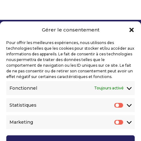
Gérer le consentement
Copyright 2026 Telecom Valley – Tous droits
réservés
Pour offrir les meilleures expériences, nous utilisons des
Mentions légales
technologies telles que les cookies pour stocker et/ou accéder aux
Politique de confidentialité
informations des appareils. Le fait de consentir à ces technologies
nous permettra de traiter des données telles que le
Déclaration d’accessibilité numérique
comportement de navigation ou les ID uniques sur ce site. Le fait
de ne pas consentir ou de retirer son consentement peut avoir un
effet négatif sur certaines caractéristiques et fonctions.
Ils nous soutiennent
Fonctionnel
Toujours activé
Statistiques
Statis
Marketing
Market