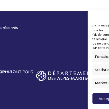
Pour offrir
s réservés
que les coo
fait de con
telles que 
de ne pas c
sur certain
Fonctio
Statisti
Market
Acce