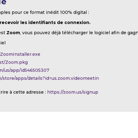
ue
ples pour ce format inédit 100% digital :
 recevoir les identifiants de connexion.
est
Zoom
, vous pouvez déjà télécharger le logiciel afin de gag
iel
t/ZoomInstaller.exe
test/Zoom.pkg
com/us/app/id546505307
om/store/apps/details?id=us.zoom.videomeetin
crire à cette adresse :
https://zoom.us/signup