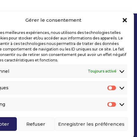
Gérer le consentement
 les meilleures expériences, nous utilisons des technologies telles
kies pour stocker et/ou accéder aux informations des appareils. Le
sentir à ces technologies nous permettra de traiter des données
le comportement de navigation ou les ID uniques sur ce site. Le fait
onsentir ou de retirer son consentement peut avoir un effet négatif
es caractéristiques et fonctions.
nnel
Toujours activé
ques
Statisti
ing
Marketi
pter
Refuser
Enregistrer les préférences