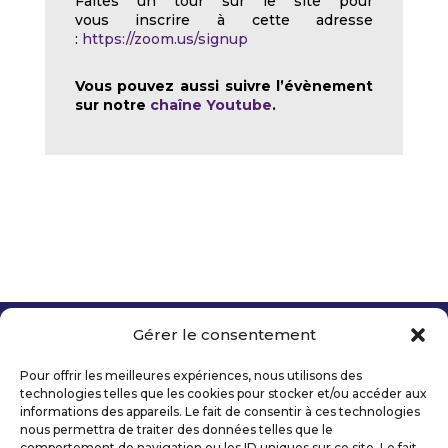
Faites un tour sur le site pour
vous inscrire à cette adresse
:
https://zoom.us/signup
Vous pouvez aussi suivre l’évènement
sur notre
chaîne Youtube
.
Gérer le consentement
Copyright 2026 Telecom Valley – Tous droits
réservés
Pour offrir les meilleures expériences, nous utilisons des
Mentions légales
technologies telles que les cookies pour stocker et/ou accéder aux
Politique de confidentialité
informations des appareils. Le fait de consentir à ces technologies
nous permettra de traiter des données telles que le
Déclaration d’accessibilité numérique
comportement de navigation ou les ID uniques sur ce site. Le fait