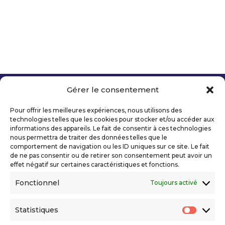
Gérer le consentement
Copyright 2026 Telecom Valley – Tous droits
réservés
Pour offrir les meilleures expériences, nous utilisons des
Mentions légales
technologies telles que les cookies pour stocker et/ou accéder aux
Politique de confidentialité
informations des appareils. Le fait de consentir à ces technologies
nous permettra de traiter des données telles que le
Déclaration d’accessibilité numérique
comportement de navigation ou les ID uniques sur ce site. Le fait
de ne pas consentir ou de retirer son consentement peut avoir un
effet négatif sur certaines caractéristiques et fonctions.
Ils nous soutiennent
Fonctionnel
Toujours activé
Statistiques
Statis