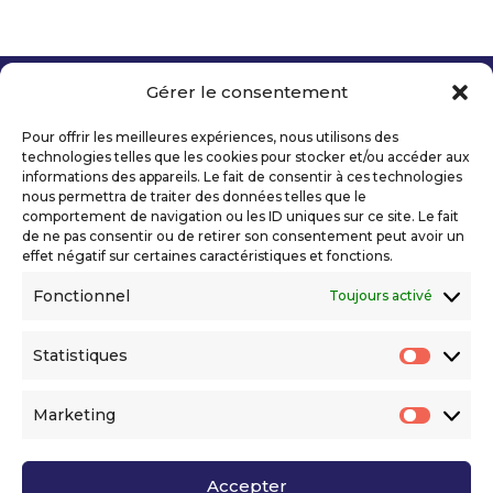
Gérer le consentement
Copyright 2026 Telecom Valley – Tous droits
réservés
Pour offrir les meilleures expériences, nous utilisons des
Mentions légales
technologies telles que les cookies pour stocker et/ou accéder aux
Politique de confidentialité
informations des appareils. Le fait de consentir à ces technologies
nous permettra de traiter des données telles que le
Déclaration d’accessibilité numérique
comportement de navigation ou les ID uniques sur ce site. Le fait
de ne pas consentir ou de retirer son consentement peut avoir un
effet négatif sur certaines caractéristiques et fonctions.
Ils nous soutiennent
Fonctionnel
Toujours activé
Statistiques
Statis
Marketing
Market
Accepter