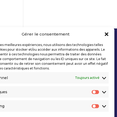
Gérer le consentement
 les meilleures expériences, nous utilisons des technologies telles
kies pour stocker et/ou accéder aux informations des appareils. Le
sentir à ces technologies nous permettra de traiter des données
le comportement de navigation ou les ID uniques sur ce site. Le fait
onsentir ou de retirer son consentement peut avoir un effet négatif
es caractéristiques et fonctions.
nnel
Toujours activé
ques
Statisti
ing
Marketi