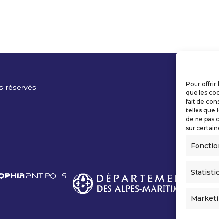
Pour offrir
s réservés
que les coo
fait de con
telles que 
de ne pas c
sur certain
Fonctio
Statisti
Market