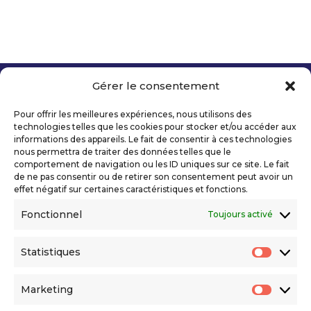
Gérer le consentement
Copyright 2026 Telecom Valley – Tous droits
réservés
Pour offrir les meilleures expériences, nous utilisons des
Mentions légales
technologies telles que les cookies pour stocker et/ou accéder aux
Politique de confidentialité
informations des appareils. Le fait de consentir à ces technologies
nous permettra de traiter des données telles que le
Déclaration d’accessibilité numérique
comportement de navigation ou les ID uniques sur ce site. Le fait
de ne pas consentir ou de retirer son consentement peut avoir un
effet négatif sur certaines caractéristiques et fonctions.
Ils nous soutiennent
Fonctionnel
Toujours activé
Statistiques
Statis
Marketing
Market