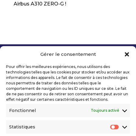
Airbus A310 ZERO-G !
Gérer le consentement
Copyright 2026 Telecom Valley – Tous droits
réservés
Pour offrir les meilleures expériences, nous utilisons des
Mentions légales
technologies telles que les cookies pour stocker et/ou accéder aux
Politique de confidentialité
informations des appareils. Le fait de consentir à ces technologies
nous permettra de traiter des données telles que le
Déclaration d’accessibilité numérique
comportement de navigation ou les ID uniques sur ce site. Le fait
de ne pas consentir ou de retirer son consentement peut avoir un
effet négatif sur certaines caractéristiques et fonctions.
Ils nous soutiennent
Fonctionnel
Toujours activé
Statistiques
Statis