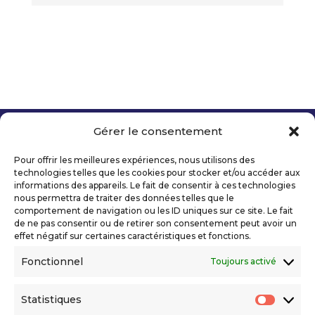
Gérer le consentement
Copyright 2026 Telecom Valley – Tous droits
réservés
Pour offrir les meilleures expériences, nous utilisons des
Mentions légales
technologies telles que les cookies pour stocker et/ou accéder aux
Politique de confidentialité
informations des appareils. Le fait de consentir à ces technologies
nous permettra de traiter des données telles que le
Déclaration d’accessibilité numérique
comportement de navigation ou les ID uniques sur ce site. Le fait
de ne pas consentir ou de retirer son consentement peut avoir un
effet négatif sur certaines caractéristiques et fonctions.
Ils nous soutiennent
Fonctionnel
Toujours activé
Statistiques
Statis