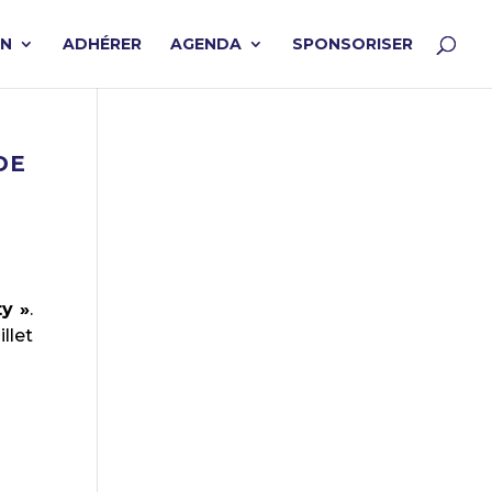
ON
ADHÉRER
AGENDA
SPONSORISER
DE
y »
.
illet