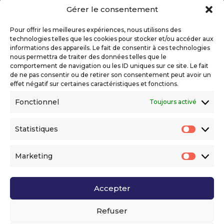
Gérer le consentement
Copyright 2026 Telecom Valley – Tous droits
réservés
Pour offrir les meilleures expériences, nous utilisons des
Mentions légales
technologies telles que les cookies pour stocker et/ou accéder aux
Politique de confidentialité
informations des appareils. Le fait de consentir à ces technologies
nous permettra de traiter des données telles que le
Déclaration d’accessibilité numérique
comportement de navigation ou les ID uniques sur ce site. Le fait
de ne pas consentir ou de retirer son consentement peut avoir un
effet négatif sur certaines caractéristiques et fonctions.
Ils nous soutiennent
Fonctionnel
Toujours activé
Statistiques
Statis
Marketing
Market
Accepter
Voir l’ensemble de nos partenaires
Refuser