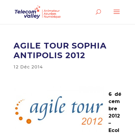
AGILE TOUR SOPHIA
ANTIPOLIS 2012
12 Déc 2014
6 dé
cem
bre
2012
–
Ecol