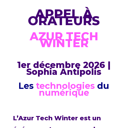
APPEL
À
ORATEURS
AZUR TECH
WINTER
1er décembre 2026
|
S
ophia Antipolis
Les
technologies
du
numérique
L’Azur Tech Winter est un