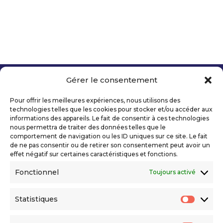
Gérer le consentement
Copyright 2026 Telecom Valley – Tous droits
réservés
Pour offrir les meilleures expériences, nous utilisons des
Mentions légales
technologies telles que les cookies pour stocker et/ou accéder aux
Politique de confidentialité
informations des appareils. Le fait de consentir à ces technologies
nous permettra de traiter des données telles que le
Déclaration d’accessibilité numérique
comportement de navigation ou les ID uniques sur ce site. Le fait
de ne pas consentir ou de retirer son consentement peut avoir un
effet négatif sur certaines caractéristiques et fonctions.
Ils nous soutiennent
Fonctionnel
Toujours activé
Statistiques
Statis