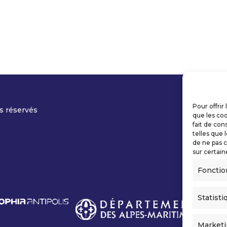
Pour offrir
s réservés
que les coo
fait de con
telles que 
de ne pas c
sur certain
Fonctio
Statisti
Market