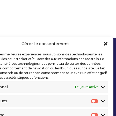
Gérer le consentement
 les meilleures expériences, nous utilisons des technologies telles
kies pour stocker et/ou accéder aux informations des appareils. Le
sentir à ces technologies nous permettra de traiter des données
le comportement de navigation ou les ID uniques sur ce site. Le fait
onsentir ou de retirer son consentement peut avoir un effet négatif
es caractéristiques et fonctions.
nnel
Toujours activé
ques
Statisti
ing