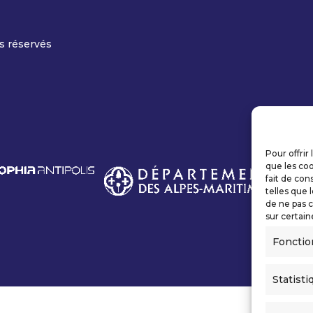
s réservés
Pour offrir
que les coo
fait de con
telles que 
de ne pas c
sur certain
Fonctio
Statisti