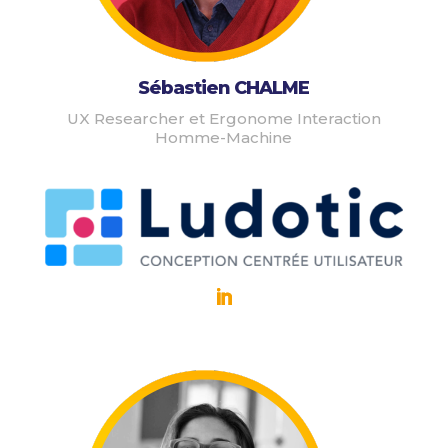
Sébastien CHALME
UX Researcher et Ergonome Interaction
Homme-Machine