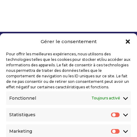
Gérer le consentement
Copyright 2026 Telecom Valley – Tous droits
réservés
Pour offrir les meilleures expériences, nous utilisons des
Mentions légales
technologies telles que les cookies pour stocker et/ou accéder aux
Politique de confidentialité
informations des appareils. Le fait de consentir à ces technologies
nous permettra de traiter des données telles que le
Déclaration d’accessibilité numérique
comportement de navigation ou les ID uniques sur ce site. Le fait
de ne pas consentir ou de retirer son consentement peut avoir un
effet négatif sur certaines caractéristiques et fonctions.
Ils nous soutiennent
Fonctionnel
Toujours activé
Statistiques
Statis
Marketing
Market