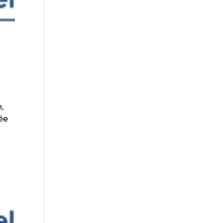
,
lée