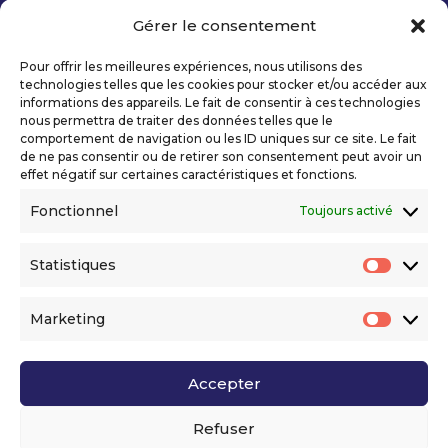
Gérer le consentement
Copyright 2026 Telecom Valley – Tous droits
réservés
Pour offrir les meilleures expériences, nous utilisons des
Mentions légales
technologies telles que les cookies pour stocker et/ou accéder aux
Politique de confidentialité
informations des appareils. Le fait de consentir à ces technologies
nous permettra de traiter des données telles que le
Déclaration d’accessibilité numérique
comportement de navigation ou les ID uniques sur ce site. Le fait
de ne pas consentir ou de retirer son consentement peut avoir un
effet négatif sur certaines caractéristiques et fonctions.
Ils nous soutiennent
Fonctionnel
Toujours activé
Statistiques
Statis
Marketing
Market
Accepter
Voir l’ensemble de nos partenaires
Refuser