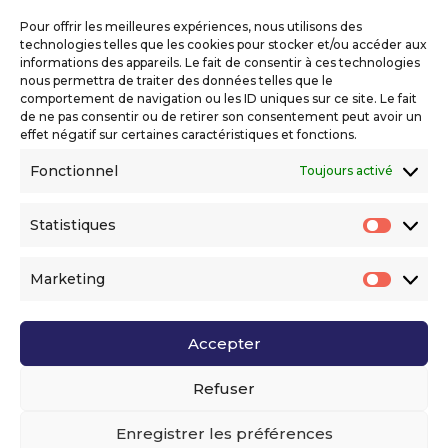
Copyright 2026 Telecom Valley – Tous droits
réservés
Pour offrir les meilleures expériences, nous utilisons des
Mentions légales
technologies telles que les cookies pour stocker et/ou accéder aux
Politique de confidentialité
informations des appareils. Le fait de consentir à ces technologies
nous permettra de traiter des données telles que le
Déclaration d’accessibilité numérique
comportement de navigation ou les ID uniques sur ce site. Le fait
de ne pas consentir ou de retirer son consentement peut avoir un
effet négatif sur certaines caractéristiques et fonctions.
Ils nous soutiennent
Fonctionnel
Toujours activé
Statistiques
Statis
Marketing
Market
Accepter
Voir l’ensemble de nos partenaires
Refuser
Enregistrer les préférences