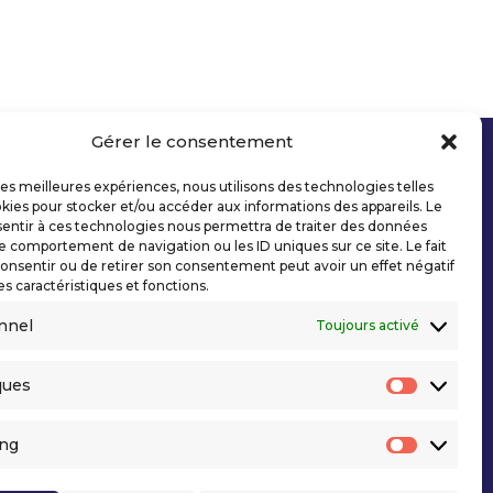
Gérer le consentement
 les meilleures expériences, nous utilisons des technologies telles
kies pour stocker et/ou accéder aux informations des appareils. Le
sentir à ces technologies nous permettra de traiter des données
le comportement de navigation ou les ID uniques sur ce site. Le fait
onsentir ou de retirer son consentement peut avoir un effet négatif
es caractéristiques et fonctions.
nnel
Toujours activé
ques
Statisti
ing
Marketi