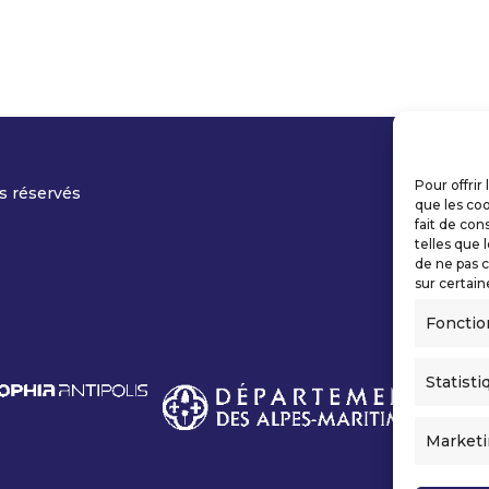
Pour offrir
s réservés
que les coo
fait de con
telles que 
de ne pas c
sur certain
Fonctio
Statisti
Market