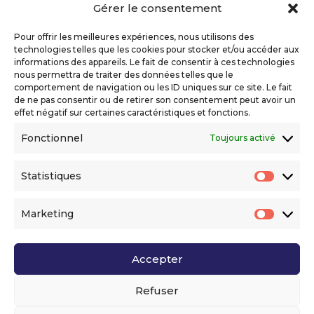
Gérer le consentement
Copyright 2026 Telecom Valley – Tous droits
réservés
Pour offrir les meilleures expériences, nous utilisons des
Mentions légales
technologies telles que les cookies pour stocker et/ou accéder aux
Politique de confidentialité
informations des appareils. Le fait de consentir à ces technologies
nous permettra de traiter des données telles que le
Déclaration d’accessibilité numérique
comportement de navigation ou les ID uniques sur ce site. Le fait
de ne pas consentir ou de retirer son consentement peut avoir un
effet négatif sur certaines caractéristiques et fonctions.
Ils nous soutiennent
Fonctionnel
Toujours activé
Statistiques
Statis
Marketing
Market
Accepter
Voir l’ensemble de nos partenaires
Refuser