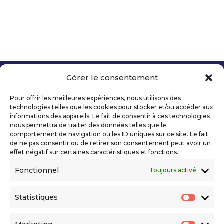
Gérer le consentement
Copyright 2026 Telecom Valley – Tous droits
réservés
Pour offrir les meilleures expériences, nous utilisons des
Mentions légales
technologies telles que les cookies pour stocker et/ou accéder aux
Politique de confidentialité
informations des appareils. Le fait de consentir à ces technologies
nous permettra de traiter des données telles que le
Déclaration d’accessibilité numérique
comportement de navigation ou les ID uniques sur ce site. Le fait
de ne pas consentir ou de retirer son consentement peut avoir un
effet négatif sur certaines caractéristiques et fonctions.
Ils nous soutiennent
Fonctionnel
Toujours activé
Statistiques
Statis