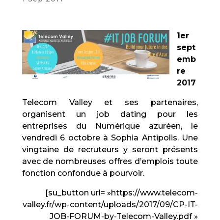
1er
sept
emb
re
2017
Telecom Valley et ses partenaires,
organisent un job dating pour les
entreprises du Numérique azuréen, le
vendredi 6 octobre à Sophia Antipolis. Une
vingtaine de recruteurs y seront présents
avec de nombreuses offres d’emplois toute
fonction confondue à pourvoir.
[su_button url= »https://www.telecom-
valley.fr/wp-content/uploads/2017/09/CP-IT-
JOB-FORUM-by-Telecom-Valley.pdf »