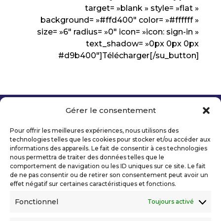
target= »blank » style= »flat »
background= »#ffd400″ color= »#ffffff »
size= »6″ radius= »0″ icon= »icon: sign-in »
text_shadow= »0px 0px 0px
#d9b400″]Télécharger[/su_button]
Gérer le consentement
Copyright 2026 Telecom Valley – Tous droits
réservés
Pour offrir les meilleures expériences, nous utilisons des
Mentions légales
technologies telles que les cookies pour stocker et/ou accéder aux
Politique de confidentialité
informations des appareils. Le fait de consentir à ces technologies
nous permettra de traiter des données telles que le
Déclaration d’accessibilité numérique
comportement de navigation ou les ID uniques sur ce site. Le fait
de ne pas consentir ou de retirer son consentement peut avoir un
effet négatif sur certaines caractéristiques et fonctions.
Ils nous soutiennent
Fonctionnel
Toujours activé