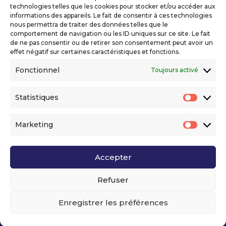
Mentions légales
technologies telles que les cookies pour stocker et/ou accéder aux
Politique de confidentialité
informations des appareils. Le fait de consentir à ces technologies
nous permettra de traiter des données telles que le
Déclaration d’accessibilité numérique
comportement de navigation ou les ID uniques sur ce site. Le fait
de ne pas consentir ou de retirer son consentement peut avoir un
effet négatif sur certaines caractéristiques et fonctions.
Ils nous soutiennent
Fonctionnel
Toujours activé
Statistiques
Statis
Marketing
Market
Accepter
Voir l’ensemble de nos partenaires
Refuser
Enregistrer les préférences