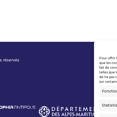
Pour offrir
s réservés
que les coo
fait de con
telles que 
de ne pas c
sur certain
Fonctio
Statisti