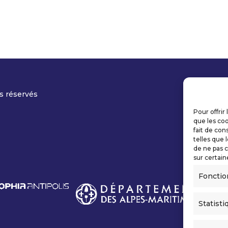
s réservés
Pour offrir
que les coo
fait de con
telles que 
de ne pas c
sur certain
Fonctio
Statisti