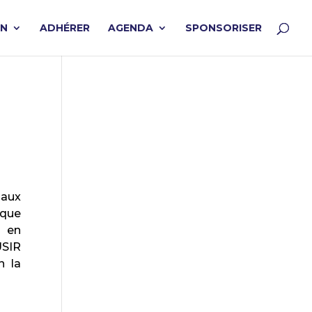
ON
ADHÉRER
AGENDA
SPONSORISER
aux
ique
s en
USIR
n la