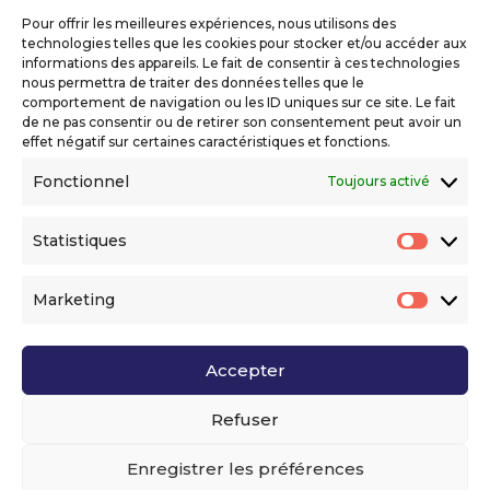
réservés
Pour offrir les meilleures expériences, nous utilisons des
Mentions légales
technologies telles que les cookies pour stocker et/ou accéder aux
Politique de confidentialité
informations des appareils. Le fait de consentir à ces technologies
nous permettra de traiter des données telles que le
Déclaration d’accessibilité numérique
comportement de navigation ou les ID uniques sur ce site. Le fait
de ne pas consentir ou de retirer son consentement peut avoir un
effet négatif sur certaines caractéristiques et fonctions.
Ils nous soutiennent
Fonctionnel
Toujours activé
Statistiques
Statis
Marketing
Market
Accepter
Voir l’ensemble de nos partenaires
Refuser
Enregistrer les préférences