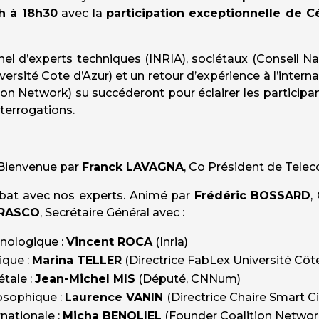
7h à 18h30
avec la
participation exceptionnelle de C
nel d’experts techniques (INRIA), sociétaux (Conseil Na
versité Cote d’Azur) et un retour d’expérience à l’inte
 Network) su succéderont pour éclairer les participants
nterrogations.
 Bienvenue par
Franck LAVAGNA
, Co Président de Tele
ébat avec nos experts. Animé par
Frédéric BOSSARD
,
RRASCO
, Secrétaire Général avec :
hnologique :
Vincent ROCA
(Inria)
dique :
Marina TELLER
(Directrice FabLex Université Côte
étale :
Jean-Michel MIS
(Député, CNNum)
losophique :
Laurence VANIN
(Directrice Chaire Smart Ci
rnationale :
Micha BENOLIEL
(Founder Coalition Network