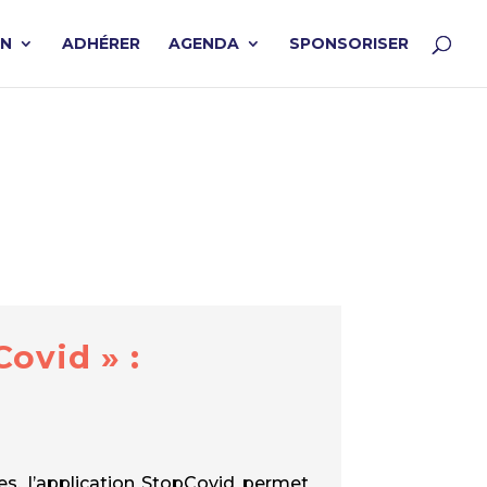
ON
ADHÉRER
AGENDA
SPONSORISER
ovid » :
es, l’application StopCovid permet