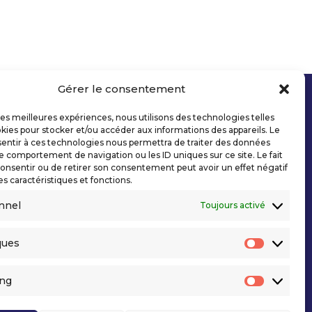
Gérer le consentement
 les meilleures expériences, nous utilisons des technologies telles
kies pour stocker et/ou accéder aux informations des appareils. Le
sentir à ces technologies nous permettra de traiter des données
le comportement de navigation ou les ID uniques sur ce site. Le fait
onsentir ou de retirer son consentement peut avoir un effet négatif
es caractéristiques et fonctions.
nnel
Toujours activé
ques
Statisti
ing
Marketi