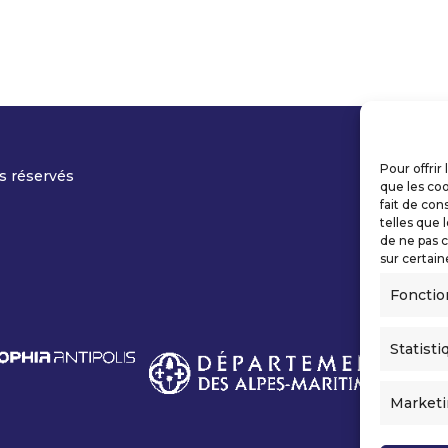
Pour offrir
s réservés
que les coo
fait de con
telles que 
de ne pas c
sur certain
Fonctio
Statisti
Market