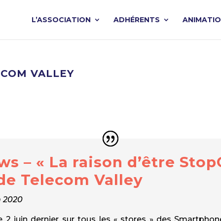
L’ASSOCIATION
ADHÉRENTS
ANIMATI
LECOM VALLEY
s – « La raison d’être StopC
e Telecom Valley
n 2020
e 2 juin dernier sur tous les « stores » des Smartphon