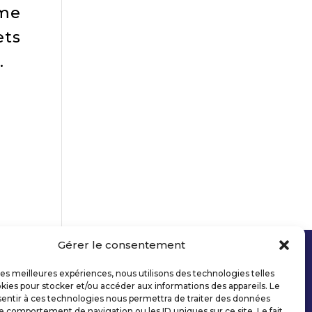
me
ets
.
Gérer le consentement
 les meilleures expériences, nous utilisons des technologies telles
kies pour stocker et/ou accéder aux informations des appareils. Le
sentir à ces technologies nous permettra de traiter des données
le comportement de navigation ou les ID uniques sur ce site. Le fait