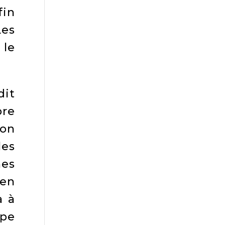
fin
Les
 le
dit
bre
ion
les
nes
 en
a à
ipe