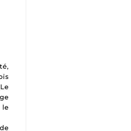
té,
ois
 Le
age
 le
 de