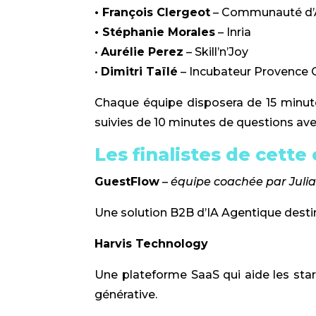
• François Clergeot
– Communauté d’A
• Stéphanie Morales
– Inria
•
Aurélie Perez
– Skill’n’Joy
•
Dimitri Taïlé
– Incubateur Provence 
Chaque équipe disposera de 15 minutes
suivies de 10 minutes de questions avec
Les finalistes de cette
GuestFlow
–
équipe coachée par Julia P
Une solution B2B d’IA Agentique destin
Harvis Technology
Une plateforme SaaS qui aide les star
générative.