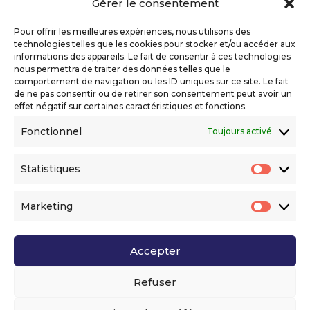
Gérer le consentement
Copyright 2026 Telecom Valley – Tous droits
réservés
Pour offrir les meilleures expériences, nous utilisons des
Mentions légales
technologies telles que les cookies pour stocker et/ou accéder aux
Politique de confidentialité
informations des appareils. Le fait de consentir à ces technologies
nous permettra de traiter des données telles que le
Déclaration d’accessibilité numérique
comportement de navigation ou les ID uniques sur ce site. Le fait
de ne pas consentir ou de retirer son consentement peut avoir un
effet négatif sur certaines caractéristiques et fonctions.
Ils nous soutiennent
Fonctionnel
Toujours activé
Statistiques
Statis
Marketing
Market
Accepter
Voir l’ensemble de nos partenaires
Refuser