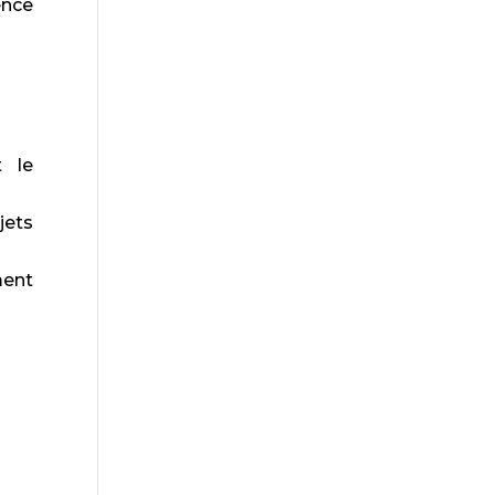
ence
t le
jets
ment