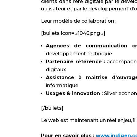
clients dans l’ère digitale par le dé
utilisateur et par le développement d’o
Leur modèle de collaboration :
[bullets icon= »1046.png »]
Agences de communication cr
développement technique
Partenaire référencé :
accompagner
digitaux
Assistance à maîtrise d’ouvrag
informatique
Usages & innovation :
Silver econom
[/bullets]
Le web est maintenant un réel enjeu, il
Pour en savoir plus :
www.indigen.c