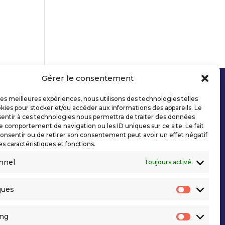
Gérer le consentement
 les meilleures expériences, nous utilisons des technologies telles
kies pour stocker et/ou accéder aux informations des appareils. Le
sentir à ces technologies nous permettra de traiter des données
le comportement de navigation ou les ID uniques sur ce site. Le fait
onsentir ou de retirer son consentement peut avoir un effet négatif
es caractéristiques et fonctions.
nnel
Toujours activé
ques
Statisti
ing
Marketi