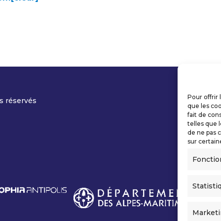
Pour offrir
s réservés
que les coo
fait de con
telles que 
de ne pas c
sur certain
Fonctio
Statisti
Market