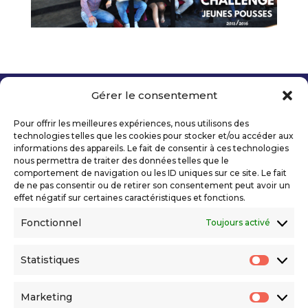
Gérer le consentement
Copyright 2026 Telecom Valley – Tous droits
réservés
Pour offrir les meilleures expériences, nous utilisons des
Mentions légales
technologies telles que les cookies pour stocker et/ou accéder aux
Politique de confidentialité
informations des appareils. Le fait de consentir à ces technologies
nous permettra de traiter des données telles que le
Déclaration d’accessibilité numérique
comportement de navigation ou les ID uniques sur ce site. Le fait
de ne pas consentir ou de retirer son consentement peut avoir un
effet négatif sur certaines caractéristiques et fonctions.
Ils nous soutiennent
Fonctionnel
Toujours activé
Statistiques
Statis
Marketing
Market