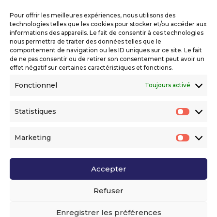
Copyright 2026 Telecom Valley – Tous droits
réservés
Pour offrir les meilleures expériences, nous utilisons des
Mentions légales
technologies telles que les cookies pour stocker et/ou accéder aux
Politique de confidentialité
informations des appareils. Le fait de consentir à ces technologies
nous permettra de traiter des données telles que le
Déclaration d’accessibilité numérique
comportement de navigation ou les ID uniques sur ce site. Le fait
de ne pas consentir ou de retirer son consentement peut avoir un
effet négatif sur certaines caractéristiques et fonctions.
Ils nous soutiennent
Fonctionnel
Toujours activé
Statistiques
Statis
Marketing
Market
Accepter
Voir l’ensemble de nos partenaires
Refuser
Enregistrer les préférences