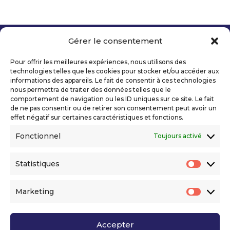
Gérer le consentement
Copyright 2026 Telecom Valley – Tous droits
réservés
Pour offrir les meilleures expériences, nous utilisons des
Mentions légales
technologies telles que les cookies pour stocker et/ou accéder aux
Politique de confidentialité
informations des appareils. Le fait de consentir à ces technologies
nous permettra de traiter des données telles que le
Déclaration d’accessibilité numérique
comportement de navigation ou les ID uniques sur ce site. Le fait
de ne pas consentir ou de retirer son consentement peut avoir un
effet négatif sur certaines caractéristiques et fonctions.
Ils nous soutiennent
Fonctionnel
Toujours activé
Statistiques
Statis
Marketing
Market
Accepter