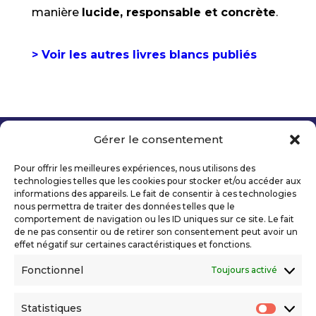
manière
lucide, responsable et concrète
.
> Voir les autres livres blancs publiés
Gérer le consentement
Copyright 2026 Telecom Valley – Tous droits
réservés
Pour offrir les meilleures expériences, nous utilisons des
Mentions légales
technologies telles que les cookies pour stocker et/ou accéder aux
Politique de confidentialité
informations des appareils. Le fait de consentir à ces technologies
nous permettra de traiter des données telles que le
Déclaration d’accessibilité numérique
comportement de navigation ou les ID uniques sur ce site. Le fait
de ne pas consentir ou de retirer son consentement peut avoir un
effet négatif sur certaines caractéristiques et fonctions.
Ils nous soutiennent
Fonctionnel
Toujours activé
Statistiques
Statis