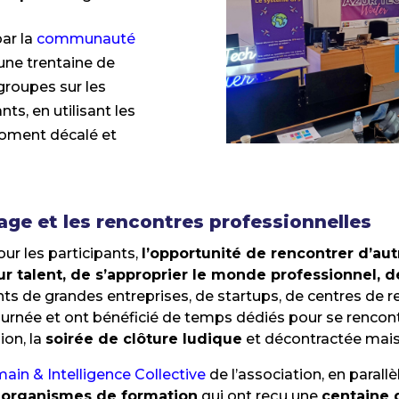
par la
communauté
 une trentaine de
 groupes sur les
ts, en utilisant les
moment décalé et
ge et les rencontres professionnelles
ur les participants,
l’opportunité de rencontrer d’au
r talent, de s’approprier le monde professionnel, d
s de grandes entreprises, de startups, de centres de r
journée et ont bénéficié de temps dédiés pour se rencont
ion, la
soirée de clôture ludique
et décontractée mais
n & Intelligence Collective
de l’association, en parallè
et organismes de formation
qui ont reçu une
centaine 