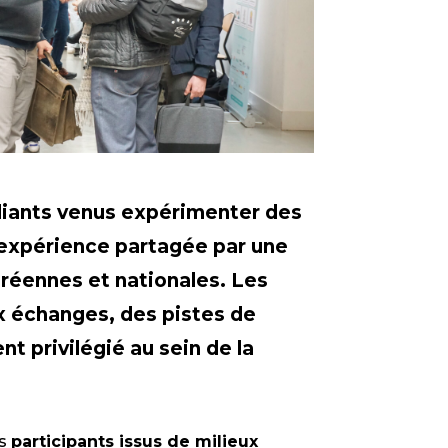
udiants venus expérimenter des
l’expérience partagée par une
uréennes et nationales. Les
ux échanges, des pistes de
t privilégié au sein de la
es
participants issus de milieux