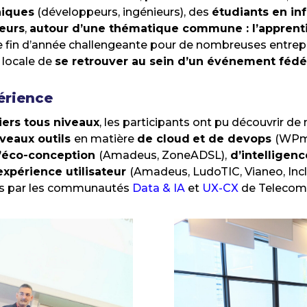
niques
(développeurs, ingénieurs), des
étudiants en in
eurs
,
autour d’une thématique commune : l’apprenti
te fin d’année challengeante pour de nombreuses entrepri
locale de
se retrouver au sein d’un événement fédér
érience
liers tous niveaux
, les participants ont pu découvrir d
veaux outils
en matière
de cloud
et de devops
(WPme
’éco-conception
(Amadeus, ZoneADSL),
d’intelligence
expérience utilisateur
(Amadeus, LudoTIC, Vianeo, Incl
es par les communautés
Data & IA
et
UX-CX
de Telecom 