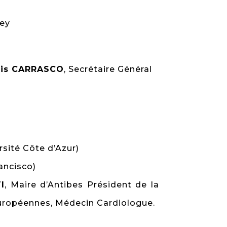
ley
ois CARRASCO
, Secrétaire Général
rsité Côte d’Azur)
ancisco)
I
, Maire d’Antibes Président de la
Européennes, Médecin Cardiologue.