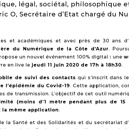
que, légal, sociétal, philosophique et
ic O, Secrétaire d’Etat chargé du N
ses et académiques et avec près de 30 ans d’
ilière du Numérique de la Côte d’Azur
. Pours
propose un nouvel événement 100% digital
:
une
w
vre en live le
jeudi 11 juin 2020 de 17h à 18h30
.
obile de suivi des contacts
qui s’inscrit dans 
re l’épidémie du Covid-19
. Cette application, 
es de transmission. L’objectif de cet outil numér
oximité (moins d’1 mètre pendant plus de 1
nt la même application
.
e la Santé et des Solidarités et du secrétariat d