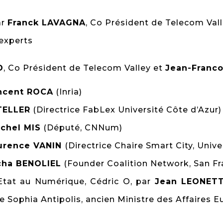
ar
Franck LAVAGNA
, Co Président de Telecom Val
 experts
D
, Co Président de Telecom Valley et
Jean-Franc
ncent ROCA
(Inria)
TELLER
(Directrice FabLex Université Côte d’Azur)
chel MIS
(Député, CNNum)
urence VANIN
(Directrice Chaire Smart City, Unive
cha BENOLIEL
(Founder Coalition Network, San Fr
’Etat au Numérique, Cédric O, par
Jean LEONETT
ophia Antipolis, ancien Ministre des Affaires 