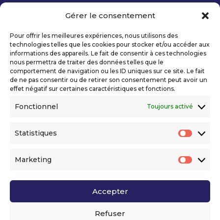
Gérer le consentement
Copyright 2026 Telecom Valley – Tous droits
réservés
Pour offrir les meilleures expériences, nous utilisons des
Mentions légales
technologies telles que les cookies pour stocker et/ou accéder aux
Politique de confidentialité
informations des appareils. Le fait de consentir à ces technologies
nous permettra de traiter des données telles que le
Déclaration d’accessibilité numérique
comportement de navigation ou les ID uniques sur ce site. Le fait
de ne pas consentir ou de retirer son consentement peut avoir un
effet négatif sur certaines caractéristiques et fonctions.
Ils nous soutiennent
Fonctionnel
Toujours activé
Statistiques
Statis
Marketing
Market
Accepter
Voir l’ensemble de nos partenaires
Refuser