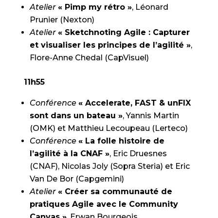
Atelier
« Pimp my rétro »
, Léonard
Prunier (Nexton)
Atelier
« Sketchnoting Agile : Capturer
et visualiser les principes de l’agilité »
,
Flore-Anne Chedal (CapVisuel)
11h55
Conférence
« Accelerate, FAST & unFIX
sont dans un bateau »
, Yannis Martin
(OMK) et Matthieu Lecoupeau (Lerteco)
Conférence
« La folle histoire de
l’agilité à la CNAF »
, Eric Druesnes
(CNAF), Nicolas Joly (Sopra Steria) et Eric
Van De Bor (Capgemini)
Atelier
« Créer sa communauté de
pratiques Agile avec le Community
Canvas »
, Erwan Bourgeois