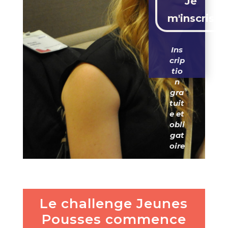
Je
m'inscris
Ins
crip
tio
n
gra
tuit
e et
obli
gat
oire
Le challenge Jeunes
Pousses commence