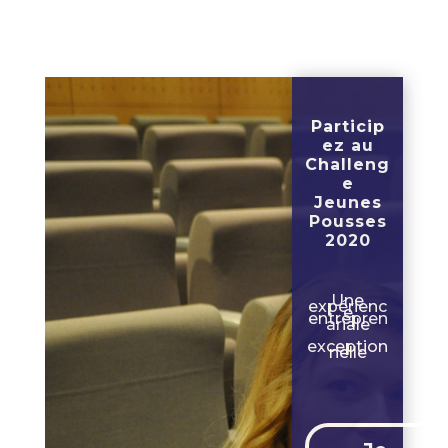
Particip
ez au
Challeng
e
Jeunes
Pousses
2020
Une
expérienc
e
entrepren
ariale
exception
nelle