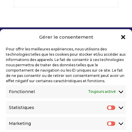
Gérer le consentement
Copyright 2026 Telecom Valley – Tous droits
réservés
Pour offrir les meilleures expériences, nous utilisons des
Mentions légales
technologies telles que les cookies pour stocker et/ou accéder aux
Politique de confidentialité
informations des appareils. Le fait de consentir à ces technologies
nous permettra de traiter des données telles que le
Déclaration d’accessibilité numérique
comportement de navigation ou les ID uniques sur ce site. Le fait
de ne pas consentir ou de retirer son consentement peut avoir un
effet négatif sur certaines caractéristiques et fonctions.
Ils nous soutiennent
Fonctionnel
Toujours activé
Statistiques
Statis
Marketing
Market