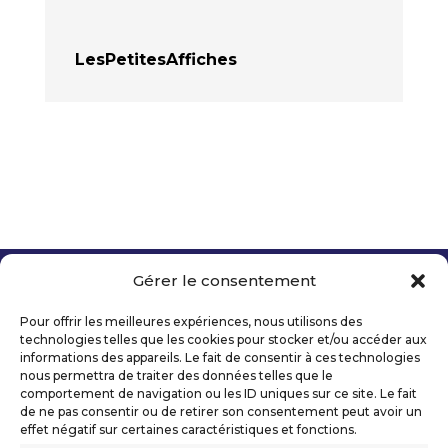
LesPetitesAffiches
Gérer le consentement
Copyright 2026 Telecom Valley – Tous droits
réservés
Pour offrir les meilleures expériences, nous utilisons des
Mentions légales
technologies telles que les cookies pour stocker et/ou accéder aux
Politique de confidentialité
informations des appareils. Le fait de consentir à ces technologies
nous permettra de traiter des données telles que le
Déclaration d’accessibilité numérique
comportement de navigation ou les ID uniques sur ce site. Le fait
de ne pas consentir ou de retirer son consentement peut avoir un
effet négatif sur certaines caractéristiques et fonctions.
Ils nous soutiennent