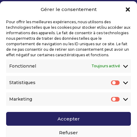
Gérer le consentement
Copyright 2026 Telecom Valley – Tous droits
réservés
Pour offrir les meilleures expériences, nous utilisons des
Mentions légales
technologies telles que les cookies pour stocker et/ou accéder aux
Politique de confidentialité
informations des appareils. Le fait de consentir à ces technologies
nous permettra de traiter des données telles que le
Déclaration d’accessibilité numérique
comportement de navigation ou les ID uniques sur ce site. Le fait
de ne pas consentir ou de retirer son consentement peut avoir un
effet négatif sur certaines caractéristiques et fonctions.
Ils nous soutiennent
Fonctionnel
Toujours activé
Statistiques
Statis
Marketing
Market
Accepter
Voir l’ensemble de nos partenaires
Refuser